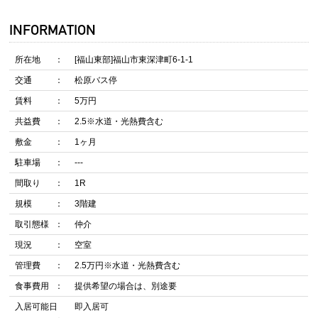
INFORMATION
所在地
[福山東部]福山市東深津町6-1-1
交通
松原バス停
賃料
5万円
共益費
2.5※水道・光熱費含む
敷金
1ヶ月
駐車場
---
間取り
1R
規模
3階建
取引態様
仲介
現況
空室
管理費
2.5万円※水道・光熱費含む
食事費用
提供希望の場合は、別途要
入居可能日
即入居可