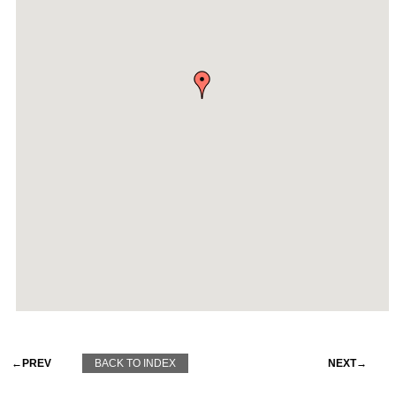
←PREV
BACK TO INDEX
NEXT→