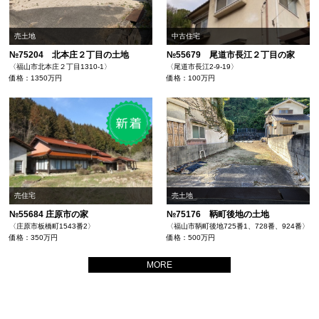
売土地
中古住宅
№75204 北本庄２丁目の土地
№55679 尾道市長江２丁目の家
〈福山市北本庄２丁目1310-1〉
〈尾道市長江2-9-19〉
価格：1350万円
価格：100万円
売住宅
売土地
№55684 庄原市の家
№75176 鞆町後地の土地
〈庄原市板橋町1543番2〉
〈福山市鞆町後地725番1、728番、924番〉
価格：350万円
価格：500万円
MORE