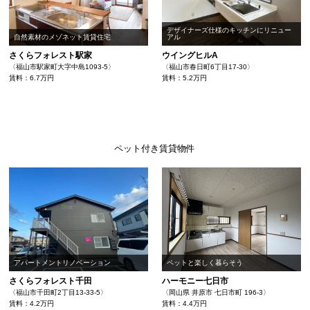
デザイナーズ仕様のキッチンにリニュー
自然素材のメゾネット賃貸住宅
アル
さくらフォレスト駅家
ウイングヒルA
〈福山市駅家町大字中島1093-5〉
〈福山市春日町6丁目17-30〉
賃料：6.7万円
賃料：5.2万円
ペット付き賃貸物件
アパートメントリノベーション
ペットと楽しく暮らそう
さくらフォレスト千田
ハーモニー七日市
〈福山市千田町2丁目13-33-5〉
〈岡山県 井原市 七日市町 196-3〉
賃料：4.2万円
賃料：4.4万円