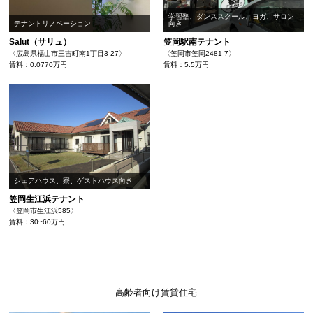
学習塾、ダンススクール、ヨガ、サロン
テナントリノベーション
向き
Salut（サリュ）
笠岡駅南テナント
〈広島県福山市三吉町南1丁目3-27〉
〈笠岡市笠岡2481-7〉
賃料：0.0770万円
賃料：5.5万円
シェアハウス、寮、ゲストハウス向き
笠岡生江浜テナント
〈笠岡市生江浜585〉
賃料：30~60万円
高齢者向け賃貸住宅