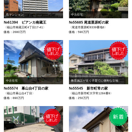
売マンション
中古住宅
№61394 ビアンカ南蔵王
№55685 尾道栗原町の家
〈福山市南蔵王町4丁目17-41〉
〈尾道市栗原町8339番地6〉
価格：2680万円
価格：590万円
中古住宅
教育施設が近く子育てに便利な立地
№55574 幕山台4丁目の家
№55545 新市町常の家
〈福山市幕山台4丁目〉
〈福山市新市町大字常1284番9〉
価格：890万円
価格：250万円