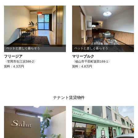
ペットと楽しく暮らそう
ペットと楽しく暮らそう
フリージア
マリーブルク
〈笠岡市生江浜586-2〉
〈福山市千田町坂田169-1〉
賃料：4.3万円
賃料：4.8万円
テナント賃貸物件