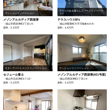
アートのある暮らしアパートリノベーシ
マンションリノベーション
ョン
メゾンアルカディア西深津
テラスハウスM’s
〈福山市西深津町2丁目1-6〉
〈福山市駅家町大字万能倉410-6〉
賃料：5.3万円
賃料：4.6万円
モダンアパートメントリノベーション
マンションリノベーション
セジュール富士
メゾンアルカディア西深津(401号室)
〈福山市北吉津町4-7-10〉
〈福山市西深津町2丁目1-6〉
賃料：5.3万円
賃料：5.4万円