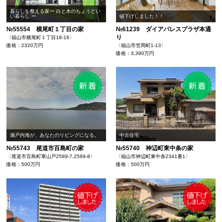
暮らしを整える家ー ⽩と⽊のちょうどい
い暮らし ー
値下げしました！！
№55554 横尾町１丁目の家
№61239 ダイアパレスプラザ本通
り
〈福山市横尾町１丁目18-16〉
価格：2320万円
〈福山市笠岡町1-13〉
価格：3,390万円
瀬戸内海が、あなたのリビングになる。
中古住宅
№55743 尾道市百島町の家
№55740 神辺町東中条の家
〈尾道市百島町軍山戸2589-7,2589-8〉
〈福山市神辺町東中条2341番1〉
価格：500万円
価格：500万円