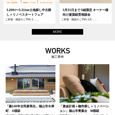
3.20fri〜3.31tue土地探し中古探
3月31日まで 5組限定 オーナー様
し＋リノベスタートフェア
向け賃貸経営相談会
ご来場・相談のご予約 3.……
ご来場・相談のご予約 3月……
MORE
WORKS
施工事例
「築140年古民家再生」福山市今津
「資金計画＋物件探し＋リノベーシ
町 A様邸
ョン」福山市青葉台 M様邸