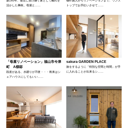
築140年、後世に受け継ぐ家として離れを
物件購入からリノベーションまで、ワンス
活かした事例。母屋と……
トップでお手伝いさせて……
「母屋リノベーション」福山市今津
sakura GARDEN PLACE
町 A様邸
旅をするように「特別な空間と時間」が手
に入れることが出来るシ……
段差がある、水廻りが不便・・・将来はシ
ェアハウスにしてもいい……