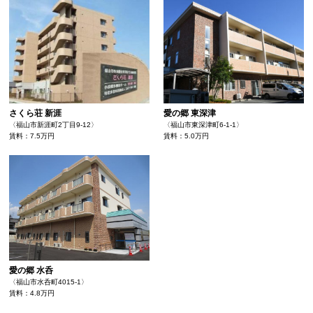
さくら荘 新涯
愛の郷 東深津
〈福山市新涯町2丁目9-12〉
〈福山市東深津町6-1-1〉
賃料：7.5万円
賃料：5.0万円
愛の郷 水呑
〈福山市水呑町4015-1〉
賃料：4.8万円