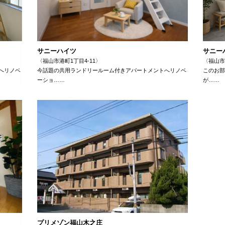
サニーハイツ
サニー
〈福山市港町1丁目4-11〉
〈福山市
へリノベ
今話題の共用ランドリールーム付きアパートメントへリノベ
このお部
ーショ……
が……
プリメゾン福山木之庄