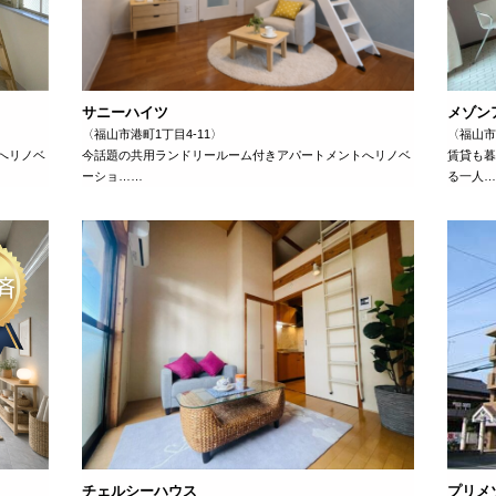
サニーハイツ
メゾン
〈福山市港町1丁目4-11〉
〈福山市
へリノベ
今話題の共用ランドリールーム付きアパートメントへリノベ
賃貸も暮
ーショ……
る一人…
チェルシーハウス
プリメ