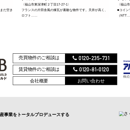
〈福山市東深津町２丁目17-27-1〉
〈福山市
はまだ空き
フランスの片田舎風の煉瓦が素敵な物件です。天井が高く、
■コイン
ロフト……
（NTT
0120-235-731
売買物件のご相談は
0120-81-0120
賃貸物件のご相談は
会社概要
お問い合わせ
産事業をトータルプロデュースする