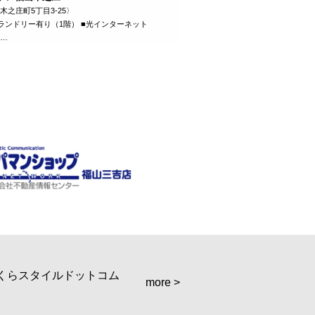
木之庄町5丁目3-25〉
ランドリー有り（1階） ■光インターネット
……
more >