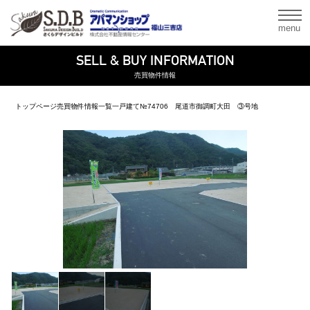
menu
SELL & BUY INFORMATION
売買物件情報
トップページ
売買物件情報一覧
一戸建て
№74706 尾道市御調町大田 ③号地