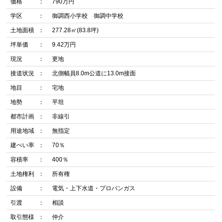
価格
790万円
学区
御調西小学校 御調中学校
土地面積
277.28㎡(83.8坪)
坪単価
9.42万円
現況
更地
接道状況
北側幅員8.0m公道に13.0m接面
地目
宅地
地勢
平坦
都市計画
非線引
用途地域
無指定
建ぺい率
70％
容積率
400％
土地権利
所有権
設備
電気・上下水道・プロパンガス
引渡
相談
取引態様
仲介