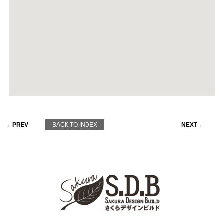
←PREV
BACK TO INDEX
NEXT→