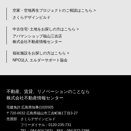
空家・空地再生プロジェクトのご相談はこちら >
さくらデザインビルド
中古住宅･土地をお探しの方はこちら >
アパマンショップ福山三吉店
株式会社不動産情報センター
福祉施設をお探しの方はこちら >
NPO法人 エルダーサポート協会
不動産、賃貸、リノベーションのことなら
株式会社不動産情報センター
宅建免許:広島県知事(10)5505
〒720-0032 広島県福山市三吉町南1丁目3-27
売買部 さくらデザインビルド
フリーダイヤル：0120-235-731
TEL：084-924-1631 FAX：084-922-2386