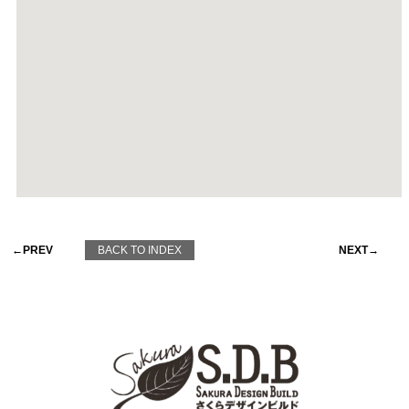
←PREV
BACK TO INDEX
NEXT→