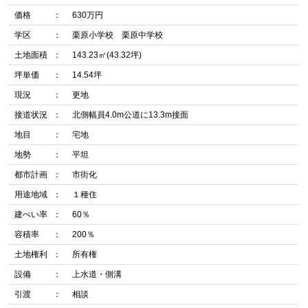
価格
630万円
学区
栗原小学校 栗原中学校
土地面積
143.23㎡(43.32坪)
坪単価
14.54坪
現況
更地
接道状況
北側幅員4.0m公道に13.3m接面
地目
宅地
地勢
平坦
都市計画
市街化
用途地域
１種住
建ぺい率
60％
容積率
200％
土地権利
所有権
設備
上水道・側溝
引渡
相談