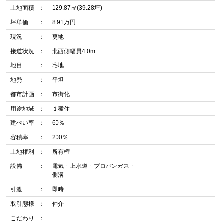
土地面積
129.87㎡(39.28坪)
坪単価
8.91万円
現況
更地
接道状況
北西側幅員4.0m
地目
宅地
地勢
平坦
都市計画
市街化
用途地域
１種住
建ぺい率
60％
容積率
200％
土地権利
所有権
設備
電気・上水道・プロパンガス・
側溝
引渡
即時
取引態様
仲介
こだわり