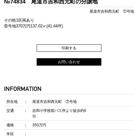
№74834 尾道市吉和西元町の分譲地
尾道市吉和西元町 ⑦号地
その他1区画あり
⑥号地370万円137.02㎡(41.44坪)
印刷する
お問い合わせ
INFORMATION
所在地
尾道市吉和西元町 ⑦号地
交通
吉和小学校前バス停より徒歩約6
分
価格
350万円
学区