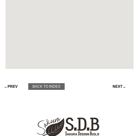
←PREV
BACK TO INDEX
NEXT→