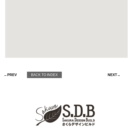
←PREV
BACK TO INDEX
NEXT→