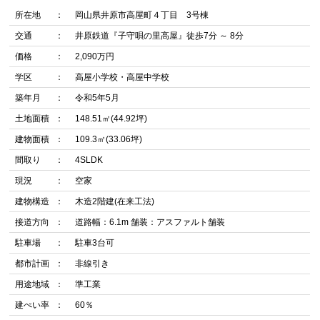
所在地
岡山県井原市高屋町４丁目 3号棟
交通
井原鉄道『子守唄の里高屋』徒歩7分 ～ 8分
価格
2,090万円
学区
高屋小学校・高屋中学校
築年月
令和5年5月
土地面積
148.51㎡(44.92坪)
建物面積
109.3㎡(33.06坪)
間取り
4SLDK
現況
空家
建物構造
木造2階建(在来工法)
接道方向
道路幅：6.1m 舗装：アスファルト舗装
駐車場
駐車3台可
都市計画
非線引き
用途地域
準工業
建ぺい率
60％