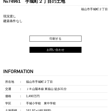
№74961 手城町２丁目の土地
福山市手城町２丁目
現況渡し
建築条件なし
印刷する
お問い合わせ
INFORMATION
所在地
福山市手城町２丁目
交通
ＪＲ山陽本線 東福山 徒歩31分
価格
1,490万円
学区
手城小学校 東中学校
土地面積
161.97㎡(48.99坪)