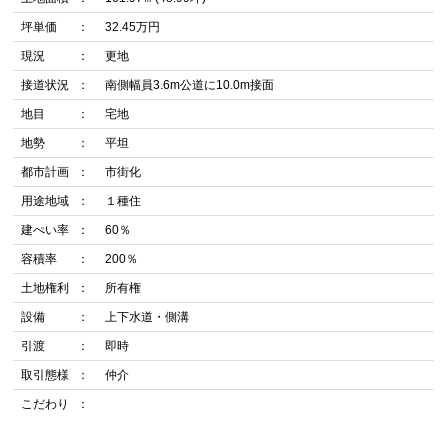
坪単価
32.45万円
現況
更地
接道状況
南側幅員3.6m公道に10.0m接面
地目
宅地
地勢
平坦
都市計画
市街化
用途地域
１種住
建ぺい率
60％
容積率
200％
土地権利
所有権
設備
上下水道・側溝
引渡
即時
取引態様
仲介
こだわり