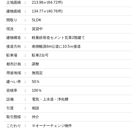
土地面積
213.98㎡(64.72坪)
建物面積
134.77㎡(40.76坪)
間取り
5LDK
現況
賃貸中
建物構造
軽量鉄骨造セメント瓦葺2階建て
接道方向
南側幅員6m公道に10.5ｍ接道
駐車場
駐車2台可
都市計画
調整
用途地域
無指定
建ぺい率
50％
容積率
100％
設備
電気・上水道・浄化槽
引渡
相談
取引態様
仲介
こだわり
※オーナーチェンジ物件