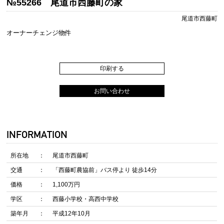
№55266 尾道市西藤町の家
尾道市西藤町
オーナーチェンジ物件
印刷する
お問い合わせ
INFORMATION
所在地
尾道市西藤町
交通
「西藤町農協前」バス停より 徒歩14分
価格
1,100万円
学区
西藤小学校・高西中学校
築年月
平成12年10月