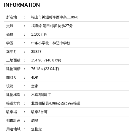
INFORMATION
所在地
福山市神辺町字西中条1109-8
交通
福塩線 湯田村駅 徒歩27分
価格
1,100万円
学区
中条小学校・神辺中学校
築年月
35827
土地面積
154.96㎡(46.87坪)
建物面積
76.18㎡(23.04坪)
間取り
4DK
現況
空家
建物構造
木造2階建て
接道方向
北西側幅員4.0m公道に9ｍ接道
駐車場
駐車3台可
都市計画
調整
用途地域
無指定