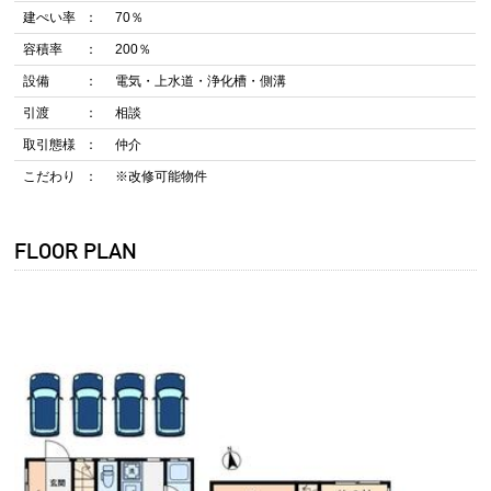
建ぺい率
70％
容積率
200％
設備
電気・上水道・浄化槽・側溝
引渡
相談
取引態様
仲介
こだわり
※改修可能物件
FLOOR PLAN