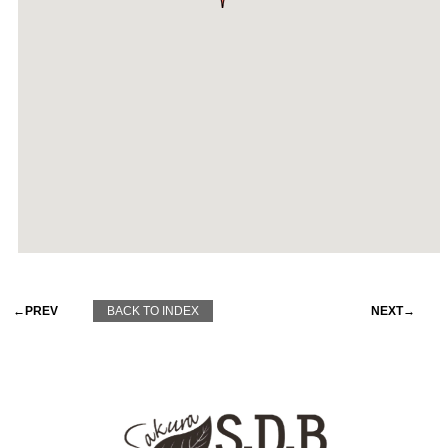
←PREV
BACK TO INDEX
NEXT→