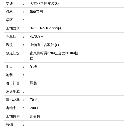
交通
大冨バス停 徒歩6分
価格
500万円
学区
土地面積
347.10㎡(104.99坪)
坪単価
4.76万円
現況
上物有（古家付き）
接道状況
南東側幅員2.9m公道に30.0m接
面
地目
宅地
地勢
都市計画
調整
用途地域
建ぺい率
70％
容積率
200％
土地権利
所有権
設備