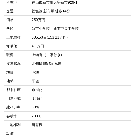
所在地
福山市新市町大字新市929-1
交通
福塩線 新市駅 徒歩14分
価格
750万円
学区
新市小学校 新市中央中学校
土地面積
506.53㎡(153.22万円)
坪単価
4.9万円
現況
上物有（古家付き）
接道状況
北側幅員5.0m私道
地目
宅地
地勢
平坦
都市計画
市街化
用途地域
１種住
建ぺい率
60％
容積率
200％
土地権利
所有権
設備