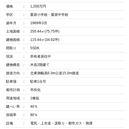
価格
1,200万円
学区
栗原小学校・栗原中学校
築年月
1969年3月
土地面積
250.44㎡(75.75坪)
建物面積
115.44㎡(34.92坪)
間取り
5SDK
現況
所有者居住中
建物構造
木造2階建て
接道方向
北東側幅員6.3m公道15.0m接道
駐車場
駐車1台可
都市計画
市街化
用途地域
1種低
建ぺい率
40％
容積率
80％
設備
電気・上水道・汲取り・都市ガス・側溝