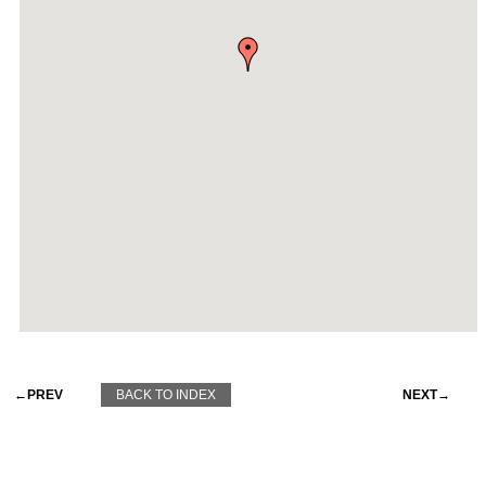
←PREV
BACK TO INDEX
NEXT→