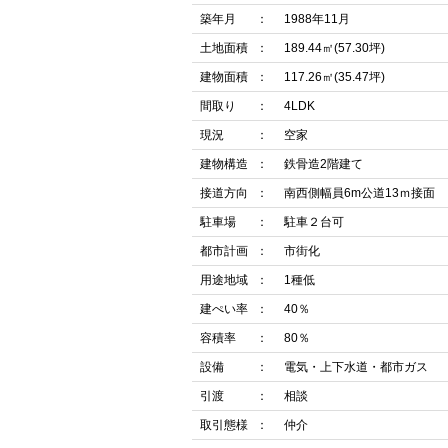
築年月
1988年11月
土地面積
189.44㎡(57.30坪)
建物面積
117.26㎡(35.47坪)
間取り
4LDK
現況
空家
建物構造
鉄骨造2階建て
接道方向
南西側幅員6m公道13ｍ接面
駐車場
駐車２台可
都市計画
市街化
用途地域
1種低
建ぺい率
40％
容積率
80％
設備
電気・上下水道・都市ガス
引渡
相談
取引態様
仲介