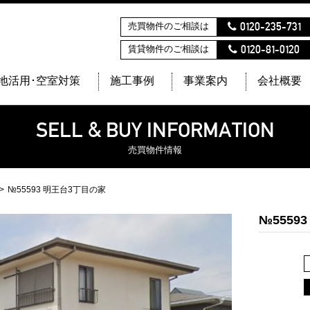
0120-235-731
売買物件のご相談は
0120-81-0120
賃貸物件のご相談は
地活用･空室対策
施工事例
事業案内
会社概要
SELL & BUY INFORMATION
売買物件情報
№55593 明王台3丁目の家
№5559