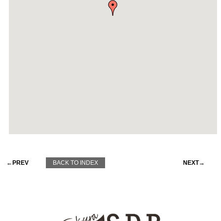
←PREV
BACK TO INDEX
NEXT→