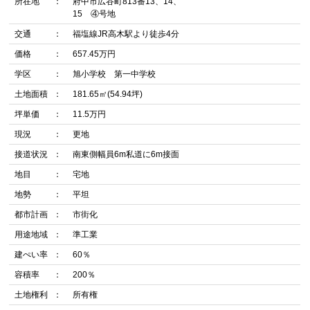
所在地
府中市広谷町813番13、14、
15 ④号地
交通
福塩線JR高木駅より徒歩4分
価格
657.45万円
学区
旭小学校 第一中学校
土地面積
181.65㎡(54.94坪)
坪単価
11.5万円
現況
更地
接道状況
南東側幅員6m私道に6m接面
地目
宅地
地勢
平坦
都市計画
市街化
用途地域
準工業
建ぺい率
60％
容積率
200％
土地権利
所有権