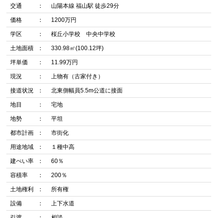
交通
山陽本線 福山駅 徒歩29分
価格
1200万円
学区
桜丘小学校 中央中学校
土地面積
330.98㎡(100.12坪)
坪単価
11.99万円
現況
上物有（古家付き）
接道状況
北東側幅員5.5m公道に接面
地目
宅地
地勢
平坦
都市計画
市街化
用途地域
１種中高
建ぺい率
60％
容積率
200％
土地権利
所有権
設備
上下水道
引渡
相談