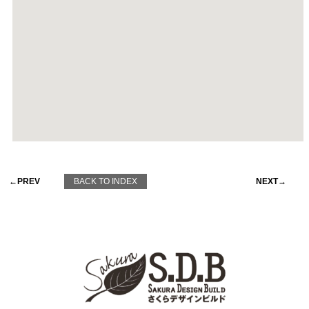
←PREV
BACK TO INDEX
NEXT→