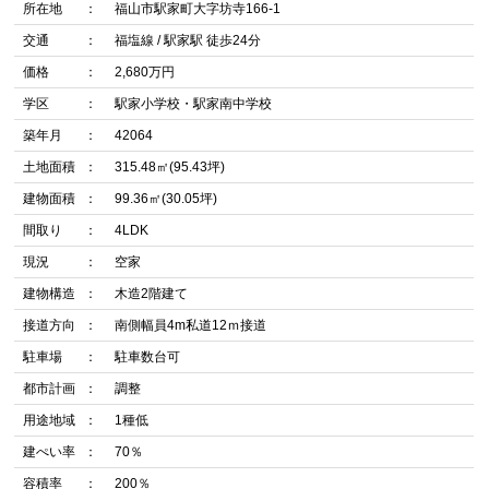
所在地
福山市駅家町大字坊寺166-1
交通
福塩線 / 駅家駅 徒歩24分
価格
2,680万円
学区
駅家小学校・駅家南中学校
築年月
42064
土地面積
315.48㎡(95.43坪)
建物面積
99.36㎡(30.05坪)
間取り
4LDK
現況
空家
建物構造
木造2階建て
接道方向
南側幅員4m私道12ｍ接道
駐車場
駐車数台可
都市計画
調整
用途地域
1種低
建ぺい率
70％
容積率
200％