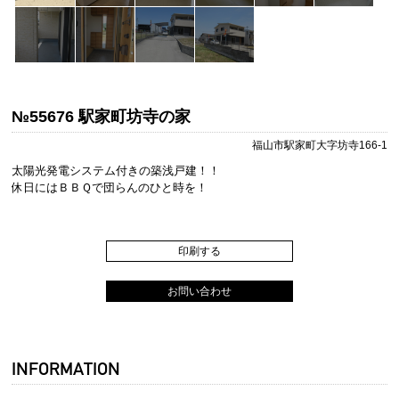
№55676 駅家町坊寺の家
福山市駅家町大字坊寺166-1
太陽光発電システム付きの築浅戸建！！
休日にはＢＢＱで団らんのひと時を！
印刷する
お問い合わせ
INFORMATION