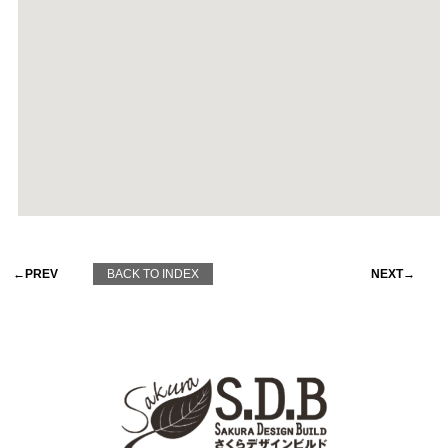
←PREV
BACK TO INDEX
NEXT→