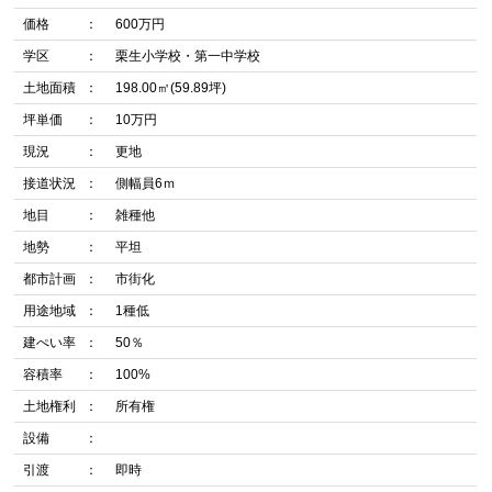
価格
600万円
学区
栗生小学校・第一中学校
土地面積
198.00㎡(59.89坪)
坪単価
10万円
現況
更地
接道状況
側幅員6ｍ
地目
雑種他
地勢
平坦
都市計画
市街化
用途地域
1種低
建ぺい率
50％
容積率
100%
土地権利
所有権
設備
引渡
即時