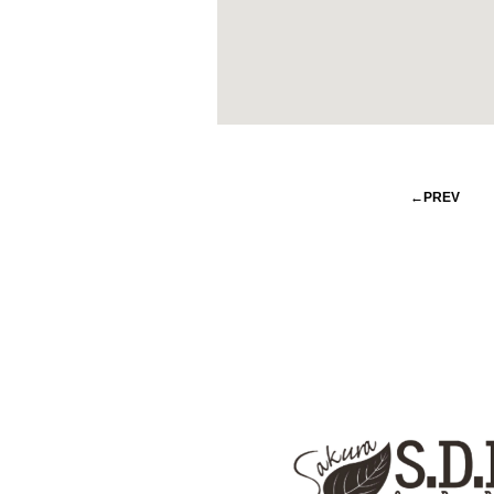
←PREV