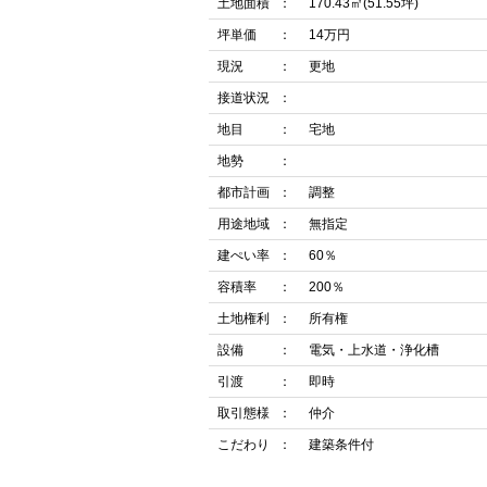
土地面積
170.43㎡(51.55坪)
坪単価
14万円
現況
更地
接道状況
地目
宅地
地勢
都市計画
調整
用途地域
無指定
建ぺい率
60％
容積率
200％
土地権利
所有権
設備
電気・上水道・浄化槽
引渡
即時
取引態様
仲介
こだわり
建築条件付