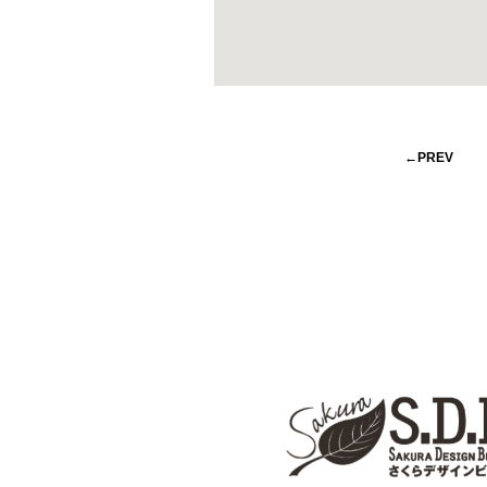
←PREV