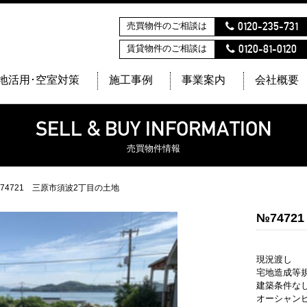
0120-235-731
売買物件のご相談は
0120-81-0120
賃貸物件のご相談は
地活用･空室対策
施工事例
事業案内
会社概要
SELL & BUY INFORMATION
売買物件情報
74721 三原市須波2丁目の土地
№747
現況渡し
宅地造成等
建築条件な
オーシャン