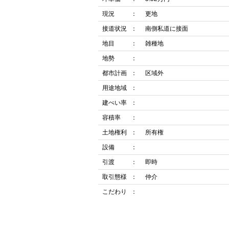
現況
更地
接道状況
南側私道に接面
地目
雑種地
地勢
都市計画
区域外
用途地域
建ぺい率
容積率
土地権利
所有権
設備
引渡
即時
取引態様
仲介
こだわり