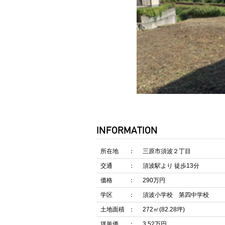
INFORMATION
所在地
三原市須波２丁目
交通
須波駅より 徒歩13分
価格
290万円
学区
須波小学校 第四中学校
土地面積
272㎡(82.28坪)
坪単価
3.52万円