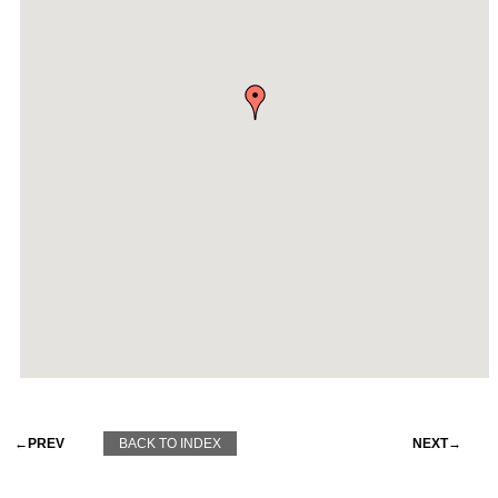
←PREV
BACK TO INDEX
NEXT→