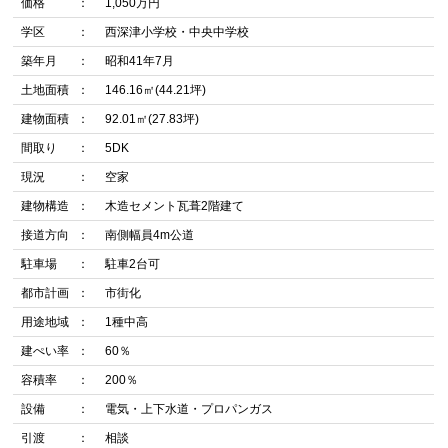
価格
1,050万円
学区
西深津小学校・中央中学校
築年月
昭和41年7月
土地面積
146.16㎡(44.21坪)
建物面積
92.01㎡(27.83坪)
間取り
5DK
現況
空家
建物構造
木造セメント瓦葺2階建て
接道方向
南側幅員4m公道
駐車場
駐車2台可
都市計画
市街化
用途地域
1種中高
建ぺい率
60％
容積率
200％
設備
電気・上下水道・プロパンガス
引渡
相談