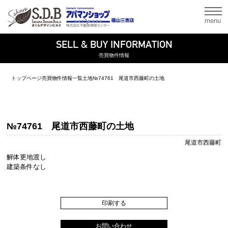
menu
SELL & BUY INFORMATION
売買物件情報
トップページ
売買物件情報一覧
土地
№74761 尾道市西藤町の土地
№74761 尾道市西藤町の土地
尾道市西藤町
解体更地渡し
建築条件なし
印刷する
お問い合わせ