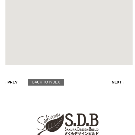
←PREV
BACK TO INDEX
NEXT→