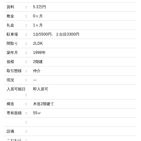
賃料
5.3万円
敷金
0ヶ月
礼金
1ヶ月
駐車場
1台5500円、２台目3300円
間取り
2LDK
築年月
1998年
規模
2階建
取引態様
仲介
現況
---
入居可能日
即入居可
構造
木造2階建て
専有面積
55㎡
設備
こだわり