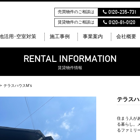
0120-235-731
売買物件のご相談は
0120-81-0120
賃貸物件のご相談は
地活用･空室対策
施工事例
事業案内
会社概要
RENTAL INFORMATION
賃貸物件情報
テラスハウスM’s
テラスハ
住まう人が
る暮らし。
るファミリ