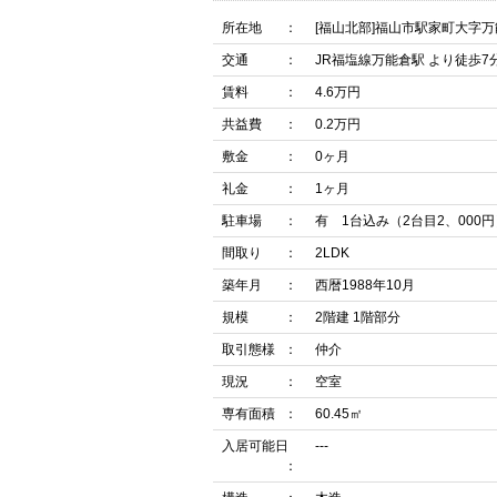
所在地
[福山北部]福山市駅家町大字
交通
JR福塩線万能倉駅 より徒歩7
賃料
4.6万円
共益費
0.2万円
敷金
0ヶ月
礼金
1ヶ月
駐車場
有 1台込み（2台目2、000円
間取り
2LDK
築年月
西暦1988年10月
規模
2階建 1階部分
取引態様
仲介
現況
空室
専有面積
60.45㎡
入居可能日
---