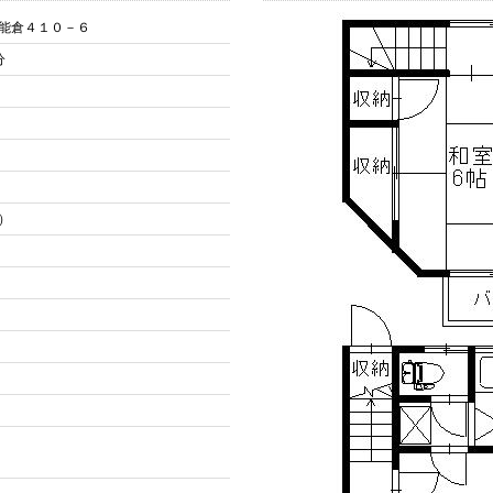
万能倉４１０－６
分
）