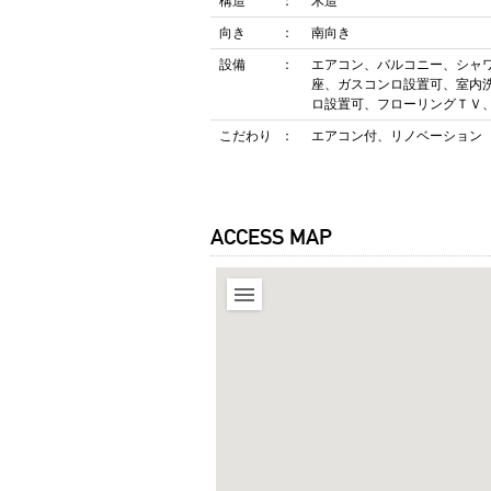
構造
木造
向き
南向き
設備
エアコン、バルコニー、シャ
座、ガスコンロ設置可、室内
ロ設置可、フローリングＴＶ
こだわり
エアコン付、リノベーション
ACCESS MAP