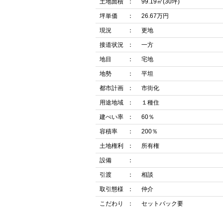
土地面積
99.19㎡(30坪)
坪単価
26.67万円
現況
更地
接道状況
一方
地目
宅地
地勢
平坦
都市計画
市街化
用途地域
１種住
建ぺい率
60％
容積率
200％
土地権利
所有権
設備
引渡
相談
取引態様
仲介
こだわり
セットバック要