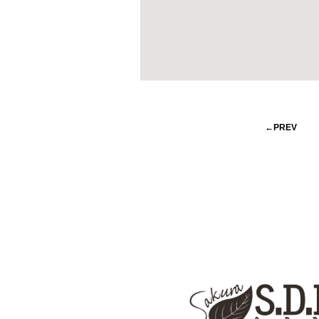
←PREV