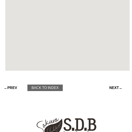
←PREV
BACK TO INDEX
NEXT→