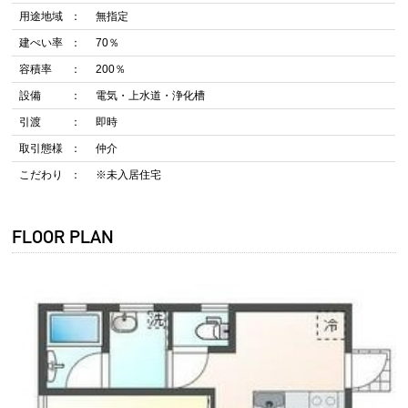
用途地域
無指定
建ぺい率
70％
容積率
200％
設備
電気・上水道・浄化槽
引渡
即時
取引態様
仲介
こだわり
※未入居住宅
FLOOR PLAN