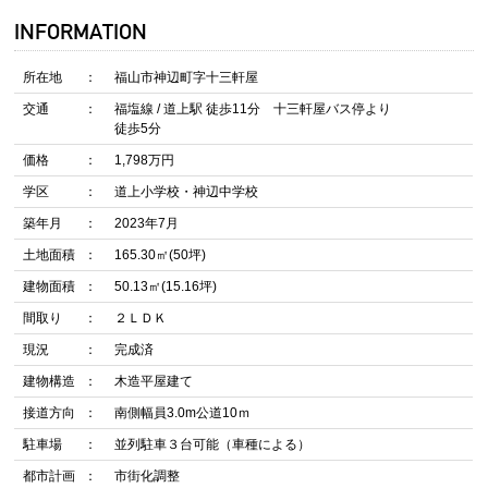
INFORMATION
所在地
福山市神辺町字十三軒屋
交通
福塩線 / 道上駅 徒歩11分 十三軒屋バス停より
徒歩5分
価格
1,798万円
学区
道上小学校・神辺中学校
築年月
2023年7月
土地面積
165.30㎡(50坪)
建物面積
50.13㎡(15.16坪)
間取り
２ＬＤＫ
現況
完成済
建物構造
木造平屋建て
接道方向
南側幅員3.0m公道10ｍ
駐車場
並列駐車３台可能（車種による）
都市計画
市街化調整