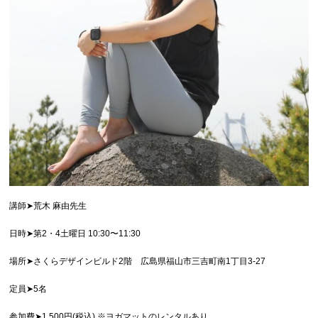
講師➤荒木 麻由先生
日時➤第2・4土曜日 10:30〜11:30
場所➤さくらデザインビルド2階 広島県福山市三吉町南1丁目3-27
定員➤5名
参加費➤1,500円(税込) ※ヨガマットのレンタルあり