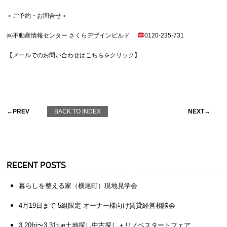
＜ご予約・お問合せ＞
㈱不動産情報センター さくらデザインビルド
0120-235-731
【メールでのお問い合わせはこちらをクリック】
←PREV
BACK TO INDEX
NEXT→
RECENT POSTS
暮らしを整える家（横尾町）現地見学会
4月19日まで 5組限定 オーナー様向け賃貸経営相談会
3.20fri〜3.31tue土地探し中古探し＋リノベスタートフェア