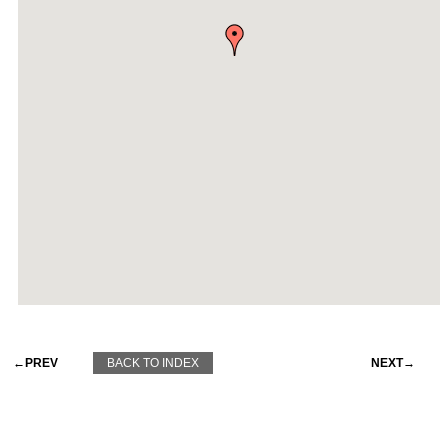
←PREV
BACK TO INDEX
NEXT→