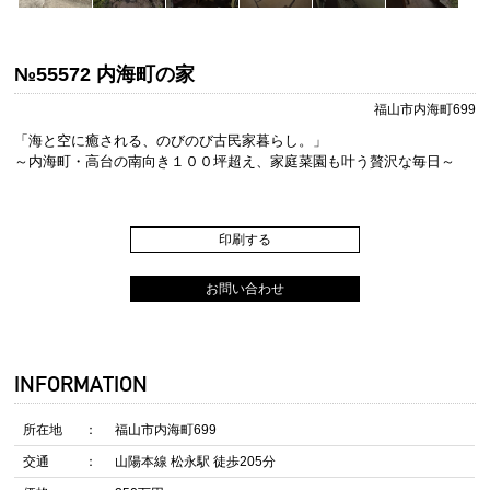
№55572 内海町の家
福山市内海町699
「海と空に癒される、のびのび古民家暮らし。」
～内海町・高台の南向き１００坪超え、家庭菜園も叶う贅沢な毎日～
印刷する
お問い合わせ
INFORMATION
所在地
福山市内海町699
交通
山陽本線 松永駅 徒歩205分