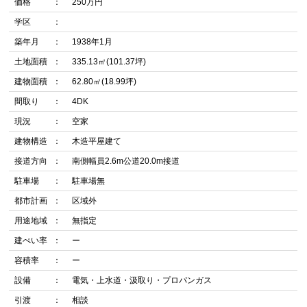
価格
250万円
学区
築年月
1938年1月
土地面積
335.13㎡(101.37坪)
建物面積
62.80㎡(18.99坪)
間取り
4DK
現況
空家
建物構造
木造平屋建て
接道方向
南側幅員2.6m公道20.0m接道
駐車場
駐車場無
都市計画
区域外
用途地域
無指定
建ぺい率
ー
容積率
ー
設備
電気・上水道・汲取り・プロパンガス
引渡
相談